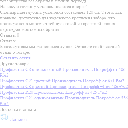
товарищества без охраны в зимний период).
На какую глубину устанавливаются опоры?
Стандартная глубина установки составляет 120 см. Этого, как
правило, достаточно для надежного крепления забора, что
подтверждено многолетней практикой и гарантией наших
партнеров-монтажных бригад.
Отзывы
0
Отзывы
Благодаря вам мы становимся лучше. Оставьте свой честный
отзыв о товаре.
Оставить отзыв
Другие товары
Профнастил С8 оцинкованный
Производитель
Покрофф
от 406
₽/м2
Профнастил С21 цветной
Производитель
Покрофф
от 651 ₽/м2
Профнастил С8 цветной
Производитель
Покрофф
+1
от 486 ₽/м2
Профнастил R20
Производитель
Покрофф
от 425 ₽/м2
Профнастил С21 оцинкованный
Производитель
Покрофф
от 556
₽/м2
Доставка и оплата
Доставка