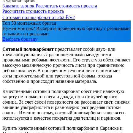
в удобное время
Заказать звонок
Рассчитать стоимость проекта
Рассчитать стоимость проекта
Сотовый поликарбонат
от 262 ₽/м2
Топ 50 монтажных бригад
Нужен монтаж? Выберите проверенную бригаду с реальными
отзывами и проектами
Выбрать бригаду
Сотовый поликарбонат
представляет собой двух- или
трехслойную панель с расположенными между ними
продольными ребрами жесткости. Его структура обеспечивает
высокую механическую прочность листа при сравнительно
небольшом весе. В поперечном сечении лист напоминает
соты прямоугольной или треугольной формы, отсюда
собственно и происходит название материала.
Качественный сотовый поликарбонат обеспечит надежную
защиту не только от снега и дождя, но и от лучей яркого
солнца. За счет своей поверхности он рассеивает свет, снижая
влияние ультрафиолета и равномерно распределяя потоки
солнца. Именно поэтому, сотовый поликарбонат чаще всего
используется в качестве покрытия для теплиц и парников.
Купить качественный сотовый поликарбонат в Саранске и