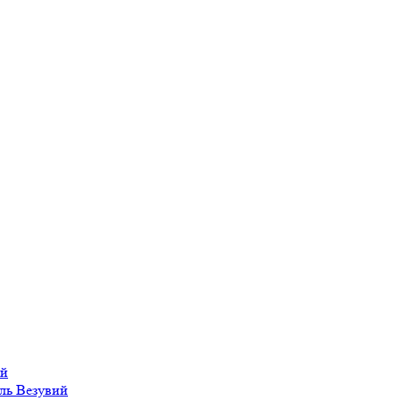
ий
ль
Везувий