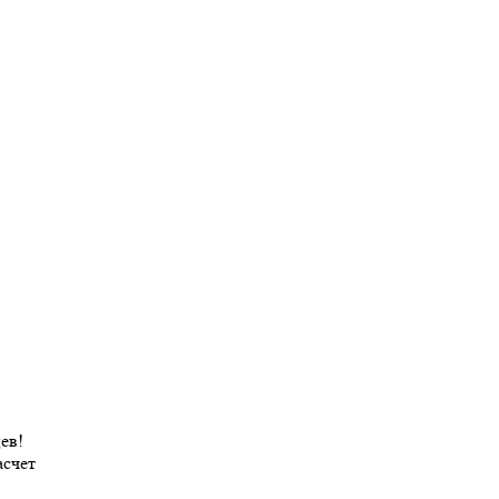
ев!
асчет