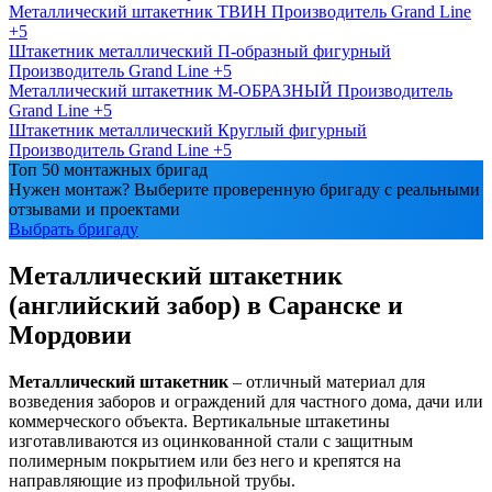
Металлический штакетник ТВИН
Производитель
Grand Line
+5
Штакетник металлический П-образный фигурный
Производитель
Grand Line
+5
Металлический штакетник М-ОБРАЗНЫЙ
Производитель
Grand Line
+5
Штакетник металлический Круглый фигурный
Производитель
Grand Line
+5
Топ 50 монтажных бригад
Нужен монтаж? Выберите проверенную бригаду с реальными
отзывами и проектами
Выбрать бригаду
Металлический штакетник
(английский забор) в Саранске и
Мордовии
Металлический штакетник
– отличный материал для
возведения заборов и ограждений для частного дома, дачи или
коммерческого объекта. Вертикальные штакетины
изготавливаются из оцинкованной стали с защитным
полимерным покрытием или без него и крепятся на
направляющие из профильной трубы.