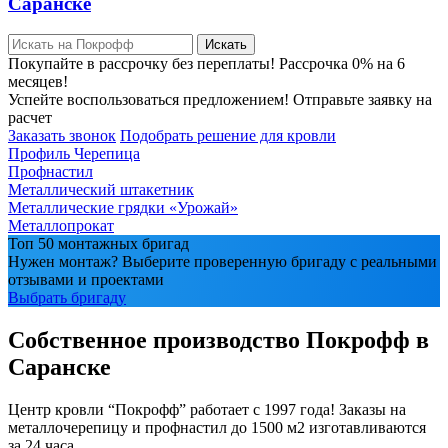
Саранске
Искать
Покупайте в рассрочку без переплаты! Рассрочка 0% на 6
месяцев!
Успейте воспользоваться предложением! Отправьте заявку на
расчет
Заказать звонок
Подобрать решение для кровли
Профиль Черепица
Профнастил
Металлический штакетник
Металлические грядки «Урожай»
Металлопрокат
Топ 50 монтажных бригад
Нужен монтаж? Выберите проверенную бригаду с реальными
отзывами и проектами
Выбрать бригаду
Собственное производство Покрофф в
Саранске
Центр кровли “Покрофф” работает с 1997 года! Заказы на
металлочерепицу и профнастил до 1500 м2 изготавливаются
за 24 часа.