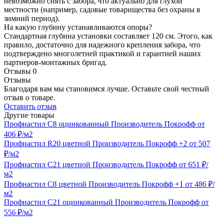
невозможно снять с забора, что актуально для глухой
местности (например, садовые товарищества без охраны в
зимний период).
На какую глубину устанавливаются опоры?
Стандартная глубина установки составляет 120 см. Этого, как
правило, достаточно для надежного крепления забора, что
подтверждено многолетней практикой и гарантией наших
партнеров-монтажных бригад.
Отзывы
0
Отзывы
Благодаря вам мы становимся лучше. Оставьте свой честный
отзыв о товаре.
Оставить отзыв
Другие товары
Профнастил С8 оцинкованный
Производитель
Покрофф
от
406 ₽/м2
Профнастил R20 цветной
Производитель
Покрофф
+2
от 507
₽/м2
Профнастил С21 цветной
Производитель
Покрофф
от 651 ₽/
м2
Профнастил С8 цветной
Производитель
Покрофф
+1
от 486 ₽/
м2
Профнастил С21 оцинкованный
Производитель
Покрофф
от
556 ₽/м2