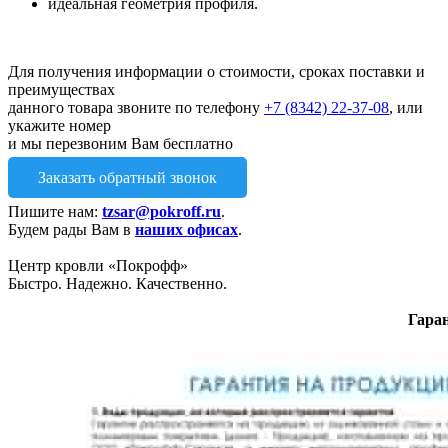
идеальная геометрия профиля.
Для получения информации о стоимости, сроках поставки и
преимуществах
данного товара звоните по телефону
+7 (8342) 22-37-08
, или
укажите номер
и мы перезвоним Вам бесплатно
Заказать обратный звонок
Пишите нам:
tzsar@pokroff.ru
.
Будем рады Вам в
наших офисах
.
Центр кровли «Покрофф»
Быстро. Надежно. Качественно.
Гара