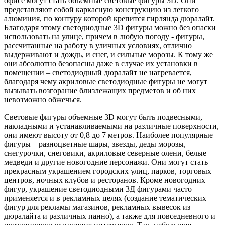
офисе могут стать объемные световые фигуры 3D. Они
представляют собой каркасную конструкцию из легкого
алюминия, по контуру которой крепится гирлянда дюралайт.
Благодаря этому светодиодные 3D фигуры можно без опаски
использовать на улице, причем в любую погоду - фигуры,
рассчитанные на работу в уличных условиях, отлично
выдерживают и дождь, и снег, и сильные морозы. К тому же
они абсолютно безопасны даже в случае их установки в
помещении – светодиодный дюралайт не нагревается,
благодаря чему акриловые светодиодные фигуры не могут
вызывать возгорание близлежащих предметов и об них
невозможно обжечься.
Световые фигуры объемные 3D могут быть подвесными,
накладными и устанавливаемыми на различные поверхности,
они имеют высоту от 0,8 до 7 метров. Наиболее популярные
фигуры – разноцветные шары, звезды, деды морозы,
снегурочки, снеговики, акриловые северные олени, белые
медведи и другие новогодние персонажи. Они могут стать
прекрасным украшением городских улиц, парков, торговых
центров, ночных клубов и ресторанов. Кроме новогодних
фигур, украшение светодиодными 3Д фигурами часто
применяется и в рекламных целях (создание тематических
фигур для рекламы магазинов, рекламных вывесок из
дюралайта и различных панно), а также для повседневного и