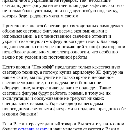
праздничного украшения интерьеров. Так, небольшие
светодиодные фигуры на летней площадке кафе сделают его
не только более уютным, но и создадут особую подсветку,
которая будет радовать мягким светом.
Применение энергосберегающих светодиодных ламп делает
объемные световые фигуры весьма экономичными в
использовании, а их таинственное свечение оттенит и
украсит сказочную атмосферу новогодней ночи. Благодаря
подключению к сети через понижающий трансформатор, они
потребляют довольно мало электроэнергии, что особенно
важно при условии их постоянной работы.
Центр кровли "Покрофф" предлагает только качественную
световую технику, а потому, купив акриловую 3D фигуру на
нашем сайте, вы получите не только яркое и необычное
световое украшение, но и надежное и безопасное
оборудование, которое никогда вас не подведет. Такие
световые фигуры будут работать годами, к тому же их
эксплуатация и обслуживание не требуют никаких
специальных навыков. Украсьте двор вашего дома
новогодними световыми фигурами и подарите праздник себе
и своим близким!
Если Вас интересует данный товар и Вы хотите узнать о нем
больше
оставьте заявку
и наш менеджер свяжется с Вами в