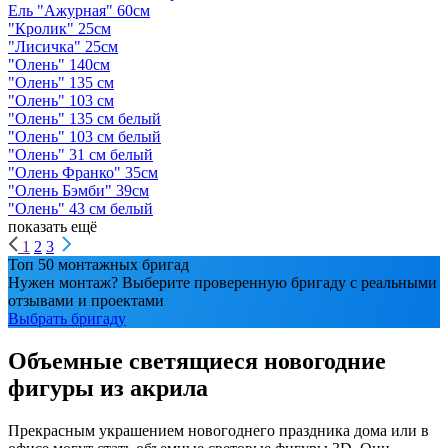
Ель "Ажурная" 60см
"Кролик" 25см
"Лисичка" 25см
"Олень" 140см
"Олень" 135 см
"Олень" 103 см
"Олень" 135 см белый
"Олень" 103 см белый
"Олень" 31 см белый
"Олень Франко" 35см
"Олень Бэмби" 39см
"Олень" 43 см белый
показать ещё
1
2
3
Топ 50 монтажных бригад
Нужен монтаж? Выберите проверенную бригаду с реальными
отзывами и проектами
Выбрать бригаду
Объемные светящиеся новогодние
фигуры из акрила
Прекрасным украшением новогоднего праздника дома или в