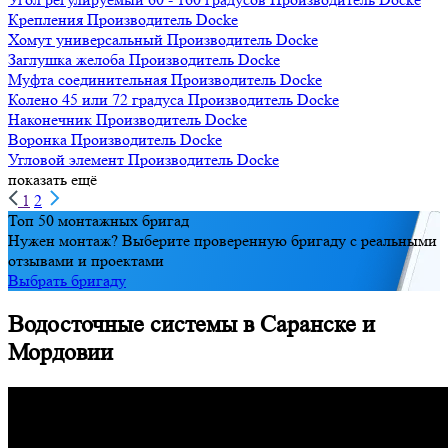
Крепления
Производитель
Docke
Хомут универсальный
Производитель
Docke
Заглушка желоба
Производитель
Docke
Муфта соединительная
Производитель
Docke
Колено 45 или 72 градуса
Производитель
Docke
Наконечник
Производитель
Docke
Воронка
Производитель
Docke
Угловой элемент
Производитель
Docke
показать ещё
1
2
Топ 50 монтажных бригад
Нужен монтаж? Выберите проверенную бригаду с реальными
отзывами и проектами
Выбрать бригаду
Водосточные системы в Саранске и
Мордовии