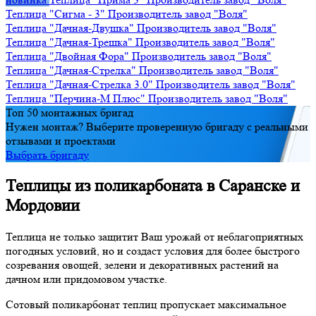
Теплица "Сигма - 3"
Производитель
завод "Воля"
Теплица "Дачная-Двушка"
Производитель
завод "Воля"
Теплица "Дачная-Трешка"
Производитель
завод "Воля"
Теплица "Двойная Фора"
Производитель
завод "Воля"
Теплица "Дачная-Стрелка"
Производитель
завод "Воля"
Теплица "Дачная-Стрелка 3.0"
Производитель
завод "Воля"
Теплица "Перчина-М Плюс"
Производитель
завод "Воля"
Топ 50 монтажных бригад
Нужен монтаж? Выберите проверенную бригаду с реальными
отзывами и проектами
Выбрать бригаду
Теплицы из поликарбоната в Саранске и
Мордовии
Теплица не только защитит Ваш урожай от неблагоприятных
погодных условий, но и создаст условия для более быстрого
созревания овощей, зелени и декоративных растений на
дачном или придомовом участке.
Сотовый поликарбонат теплиц пропускает максимальное