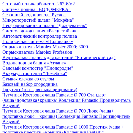
Сотовый поликарбонат
от 262 ₽/м2
Система полива "ВОДОМЕРКА"
Сезонный водопровод "Русло"
Микропористый шланг "Мокрёна"
Перфорированный шланг "Дождеватель"
Система дождевания «Расцветайка»
Автоматический контроллер полива
Поливочная система «Поливайка»
Опрыскиватель Marolex Master 2000; 3000
Опрыскиватель Marolex Profession
Вертикальная панель для растений "Ботанический сад"
Водонапорная башня «Атлант»
Садовый компостер "Плодородие"
Аккумулятор тепла "Лежебока"
Сумка-тележка со стулом
Базовый набор огородника
Гроутент (тент для выращищивания)
Чугунная Костровая чаша Fantastic Ø 700 Стандарт
(чаша+подставка+крышка)
Коллекция
Fantastic
Производитель
Везувий
Чугунная Костровая чаша Fantastic Ø 700 Люкс (чаша+
подставка люкс + крышка)
Коллекция
Fantastic
Производитель
Везувий
Чугунная Костровая чаша Fantastic Ø 1000 Престиж (чаша +
подставка престиж +крышка)
Коллекция
Fantastic