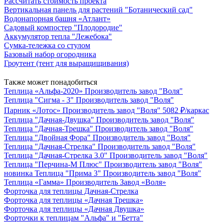
Рассчитать стоимость проекта
Вертикальная панель для растений "Ботанический сад"
Водонапорная башня «Атлант»
Садовый компостер "Плодородие"
Аккумулятор тепла "Лежебока"
Сумка-тележка со стулом
Базовый набор огородника
Гроутент (тент для выращищивания)
Также может понадобиться
Теплица «Альфа-2020»
Производитель
завод "Воля"
Теплица "Сигма - 3"
Производитель
завод "Воля"
Парник «Лотос»
Производитель
завод "Воля"
5082 ₽/каркас
Теплица "Дачная-Двушка"
Производитель
завод "Воля"
Теплица "Дачная-Трешка"
Производитель
завод "Воля"
Теплица "Двойная Фора"
Производитель
завод "Воля"
Теплица "Дачная-Стрелка"
Производитель
завод "Воля"
Теплица "Дачная-Стрелка 3.0"
Производитель
завод "Воля"
Теплица "Перчина-М Плюс"
Производитель
завод "Воля"
новинка
Теплица "Прима 3"
Производитель
завод "Воля"
Теплица «Гамма»
Производитель
Завод «Воля»
Форточка для теплицы Дачная-Стрелка
Форточка для теплицы «Дачная Трешка»
Форточка для теплицы «Дачная Двушка»
Форточки к теплицам "Альфа" и "Бетта"