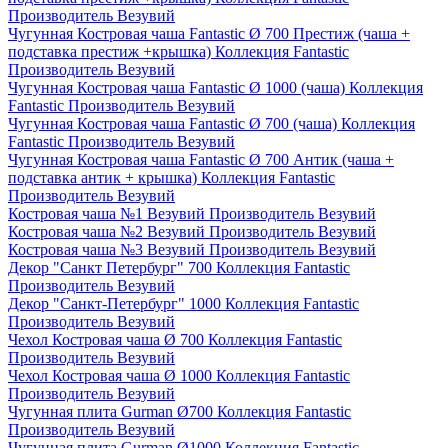
Производитель
Везувий
Чугунная Костровая чаша Fantastic Ø 700 Престиж (чаша +
подставка престиж +крышка)
Коллекция
Fantastic
Производитель
Везувий
Чугунная Костровая чаша Fantastic Ø 1000 (чаша)
Коллекция
Fantastic
Производитель
Везувий
Чугунная Костровая чаша Fantastic Ø 700 (чаша)
Коллекция
Fantastic
Производитель
Везувий
Чугунная Костровая чаша Fantastic Ø 700 Антик (чаша +
подставка антик + крышка)
Коллекция
Fantastic
Производитель
Везувий
Костровая чаша №1 Везувий
Производитель
Везувий
Костровая чаша №2 Везувий
Производитель
Везувий
Костровая чаша №3 Везувий
Производитель
Везувий
Декор "Санкт Петербург" 700
Коллекция
Fantastic
Производитель
Везувий
Декор "Санкт-Петербург" 1000
Коллекция
Fantastic
Производитель
Везувий
Чехол Костровая чаша Ø 700
Коллекция
Fantastic
Производитель
Везувий
Чехол Костровая чаша Ø 1000
Коллекция
Fantastic
Производитель
Везувий
Чугунная плита Gurman Ø700
Коллекция
Fantastic
Производитель
Везувий
Чугунная плита Gurman Ø1000
Коллекция
Fantastic