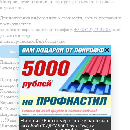
Материал будет органично смотреться в качестве любого
ограждения
Для получения информации о стоимости, сроках поставки и
преимуществах
данного товара звоните по телефону
+7 (8342) 22-37-08
, или
укажите номер
и мы перезвоним Вам бесплатно
×
Заказать обратный звонок
Пишите нам:
tzsar@pokroff.ru
.
Будем рады Вам в
наших офисах
.
Центр кровли «Покрофф»
Быстро. Надежно. Качественно.
Характеристики
Характеристики
Варианты толщины металла
0,45 мм
0,5 мм
0,6 мм
0,7 мм
Ширина листа габаритная
1150 мм
Напишите Ваш номер в поле и закрепите
за собой СКИДКУ 5000 руб. Скидка
Ширина листа рабочая