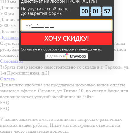
действует на любой ПРОФНАСТИЛ
1110 мм
Длина листа min
Не упустите свой шанс.
:
:
00
01
57
До закрытия формы
500 мм
осталось
Длина листа max
8000 мм
Доставка и оплата
ХОЧУ СКИДКУ!
Доставка
Осуществляем доставку по Саранску, во все города и районы
республики Мордовия. Доставка осуществляется по льготной
Согласен на обработку персональных данных
стоимости!
Сделано в
Самовывоз
Забрать товар можно самостоятельно со склада в г. Саранск, ул.
1-я Промышленная, д.21
Оплата
Для вашего удобства мы предлагаем несколько видов оплаты
заказов: в офисе г. Саранск, ул.Титова,10, по счету в банке или
воспользоваться услугой эквайринга на сайте
FAQ
FAQ
У наших заказчиков часто возникают вопросы о различных
нюансах нашей работы. Ниже мы постарались ответить на
самые часто задаваемые вопросы.