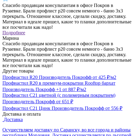
Спасибо продавцам консультантам в офисе Покров в
Рузаевке. Брали профлист р20 совсем немного - баню 3х3
перекрыть. Отношение классное, сделали скидку, доставку.
Материал в идеале пришел, какие то планки дополнительные
все посчитали как надо!
Подробнее
Марина
Спасибо продавцам консультантам в офисе Покров в
Рузаевке. Брали профлист р20 совсем немного - баню 3х3
перекрыть. Отношение классное, сделали скидку, доставку.
Материал в идеале пришел, какие то планки дополнительные
все посчитали как надо!
Другие товары
Профнастил R20
Производитель
Покрофф
от 425 ₽/м2
Профнастил R20 в премиум-покрытии Rooftop бархат
Производитель
Покрофф
+1
от 887 ₽/м2
Профнастил С21 цветной (с полимерным покрытием)
Производитель
Покрофф
от 651 ₽
Профнастил С21 Цинк
Производитель
Покрофф
от 556 ₽
Доставка и оплата
Доставка
Осуществляем доставку по Саранску, во все города и районы
республики Мордовия. Доставка осуществляется по льготной