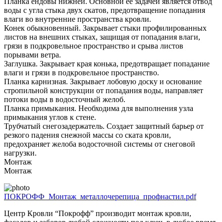
Планка ендовы нижней. Основной ее задачей является отвод
воды с угла стыка двух скатов, предотвращение попадания
влаги во внутренние пространства кровли.
Конек обыкновенный. Закрывает стыки профилированных
листов на внешних стыках, защищая от попадания влаги,
грязи в подкровельное пространство и срыва листов
порывами ветра.
Заглушка. Закрывает края конька, предотвращает попадание
влаги и грязи в подкровельное пространство.
Планка карнизная. Закрывает лобовую доску и основание
стропильной конструкции от попадания воды, направляет
потоки воды в водосточный желоб.
Планка примыкания. Необходима для выполнения узла
примыкания углов к стене.
Трубчатый снегозадержатель. Создает защитный барьер от
резкого падения снежной массы со ската кровли,
предохраняет желоба водосточной системы от снеговой
нагрузки.
Монтаж
Монтаж
ПОКРОФФ_Монтаж_металлочерепица_профнастил.pdf
Центр Кровли “Покрофф” производит монтаж кровли,