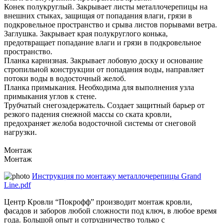
Конек полукруглый. Закрывает листы металлочерепицы на
внешних стыках, защищая от попадания влаги, грязи в
подкровельное пространство и срыва листов порывами ветра.
Заглушка. Закрывает края полукруглого конька,
предотвращает попадание влаги и грязи в подкровельное
пространство.
Планка карнизная. Закрывает лобовую доску и основание
стропильной конструкции от попадания воды, направляет
потоки воды в водосточный желоб.
Планка примыкания. Необходима для выполнения узла
примыкания углов к стене.
Трубчатый снегозадержатель. Создает защитный барьер от
резкого падения снежной массы со ската кровли,
предохраняет желоба водосточной системы от снеговой
нагрузки.
Монтаж
Монтаж
Инструкция по монтажу металлочерепицы Grand
Line.pdf
Центр Кровли “Покрофф” производит монтаж кровли,
фасадов и заборов любой сложности под ключ, в любое время
года. Большой опыт и сотрудничество только с