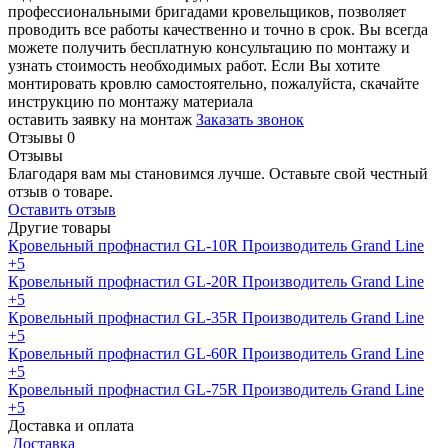
профессиональными бригадами кровельщиков, позволяет
проводить все работы качественно и точно в срок. Вы всегда
можете получить бесплатную консультацию по монтажу и
узнать стоимость необходимых работ. Если Вы хотите
монтировать кровлю самостоятельно, пожалуйста, скачайте
инструкцию по монтажу материала
оставить заявку на монтаж
Заказать звонок
Отзывы
0
Отзывы
Благодаря вам мы становимся лучше. Оставьте свой честный
отзыв о товаре.
Оставить отзыв
Другие товары
Кровельный профнастил GL-10R
Производитель
Grand Line
+5
Кровельный профнастил GL-20R
Производитель
Grand Line
+5
Кровельный профнастил GL-35R
Производитель
Grand Line
+5
Кровельный профнастил GL-60R
Производитель
Grand Line
+5
Кровельный профнастил GL-75R
Производитель
Grand Line
+5
Доставка и оплата
Доставка