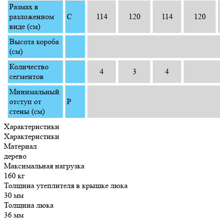
Размах в
разложенном
C
114
120
114
120
виде (см)
Высота короба
(см)
Количество
4
3
4
сегментов
Минимальный
отступ от
P
стены (см)
Характеристики
Характеристики
Материал
дерево
Максимальная нагрузка
160 кг
Толщина утеплителя в крышке люка
30 мм
Толщина люка
36 мм