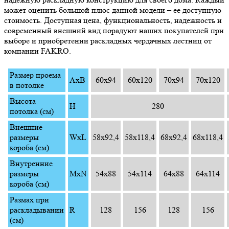
может оценить большой плюс данной модели – ее доступную
стоимость. Доступная цена, функциональность, надежность и
современный внешний вид порадуют наших покупателей при
выборе и приобретении раскладных чердачных лестниц от
компании FAKRO.
Размер проема
AxB
60x94
60x120
70x94
70x120
в потолке
Высота
H
280
потолка (см)
Внешние
размеры
WxL
58x92,4
58x118,4
68x92,4
68x118,4
короба (см)
Внутренние
размеры
MxN
54x88
54x114
64x88
64x114
короба (см)
Размах при
раскладывании
R
128
156
128
156
(см)